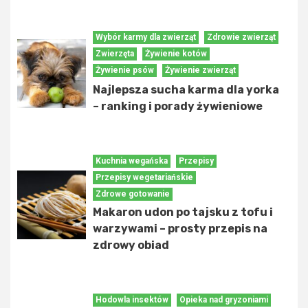
Wybór karmy dla zwierząt
Zdrowie zwierząt
Zwierzęta
Żywienie kotów
Żywienie psów
Żywienie zwierząt
Najlepsza sucha karma dla yorka
– ranking i porady żywieniowe
Kuchnia wegańska
Przepisy
Przepisy wegetariańskie
Zdrowe gotowanie
Makaron udon po tajsku z tofu i
warzywami – prosty przepis na
zdrowy obiad
Hodowla insektów
Opieka nad gryzoniami