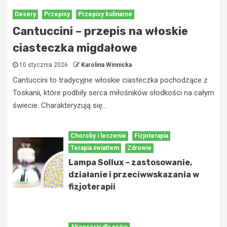
Desery
Przepisy
Przepisy kulinarne
Cantuccini – przepis na włoskie
ciasteczka migdałowe
10 stycznia 2026
Karolina Winnicka
Cantuccini to tradycyjne włoskie ciasteczka pochodzące z
Toskanii, które podbiły serca miłośników słodkości na całym
świecie. Charakteryzują się...
Choroby i leczenie
Fizjoterapia
Terapia światłem
Zdrowie
Lampa Sollux – zastosowanie,
działanie i przeciwwskazania w
fizjoterapii
Akcesoria dla psów