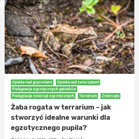
Opieka nad gryzoniami
Opieka nad zwierzętami
Pielęgnacja egzotycznych gatunków
Pielęgnacja zwierząt egzotycznych
Terrarium
Zwierzęta
Żaba rogata w terrarium – jak
stworzyć idealne warunki dla
egzotycznego pupila?