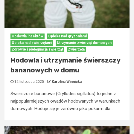
Hodowla insektów
Opieka nad gryzoniami
Opieka nad zwierzętami
Utrzymanie zwierząt domowych
Zdrowie i pielęgnacja zwierząt
Zwierzęta
Hodowla i utrzymanie świerszczy
bananowych w domu
12 listopada 2025
Karolina Winnicka
Świerszcze bananowe (Gryllodes sigillatus) to jedne z
najpopularniejszych owadów hodowanych w warunkach
domowych. Hoduje się je zarówno jako pokarm dla...