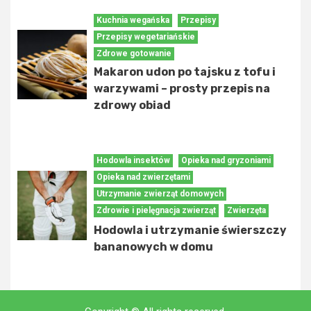
Kuchnia wegańska
Przepisy
Przepisy wegetariańskie
Zdrowe gotowanie
Makaron udon po tajsku z tofu i
warzywami – prosty przepis na
zdrowy obiad
Hodowla insektów
Opieka nad gryzoniami
Opieka nad zwierzętami
Utrzymanie zwierząt domowych
Zdrowie i pielęgnacja zwierząt
Zwierzęta
Hodowla i utrzymanie świerszczy
bananowych w domu