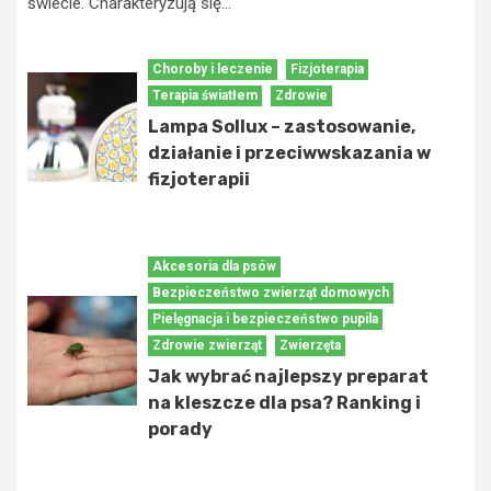
świecie. Charakteryzują się...
Choroby i leczenie
Fizjoterapia
Terapia światłem
Zdrowie
Lampa Sollux – zastosowanie,
działanie i przeciwwskazania w
fizjoterapii
Akcesoria dla psów
Bezpieczeństwo zwierząt domowych
Pielęgnacja i bezpieczeństwo pupila
Zdrowie zwierząt
Zwierzęta
Jak wybrać najlepszy preparat
na kleszcze dla psa? Ranking i
porady