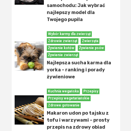
samochodu: Jak wybrać
najlepszy model dla
Twojego pupila
Wybór karmy dla zwierząt
Zdrowie zwierząt
Zwierzęta
Żywienie kotów
Żywienie psów
Żywienie zwierząt
Najlepsza sucha karma dla
yorka – ranking i porady
żywieniowe
Kuchnia wegańska
Przepisy
Przepisy wegetariańskie
Zdrowe gotowanie
Makaron udon po tajsku z
tofu i warzywami – prosty
przepis na zdrowy obiad