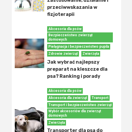
zastosowanie, działanie i
przeciwwskazania w
fizjoterapii
Akcesoria dla psów
Bezpieczeństwo zwierząt
domowych
Pielęgnacja i bezpieczeństwo pupila
Zdrowie zwierząt
Zwierzęta
Jak wybrać najlepszy
preparat na kleszcze dla
psa? Ranking i porady
Akcesoria dla psów
Akcesoria dla zwierząt
Transport
Transport i bezpieczeństwo zwierząt
Wybór akcesoriów dla zwierząt
domowych
Zwierzęta
Transporter dla psa do