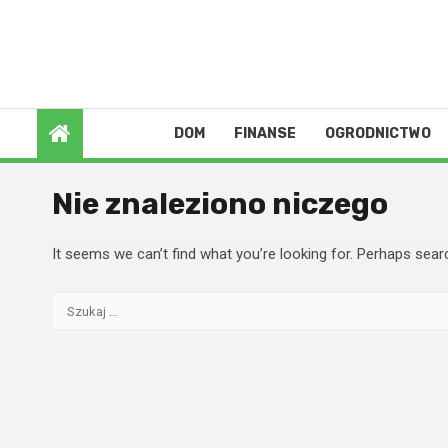
Skip
to
8 sierpnia 2026
content
DOM
FINANSE
OGRODNICTWO
Nie znaleziono niczego
It seems we can’t find what you’re looking for. Perhaps sear
Szukaj: