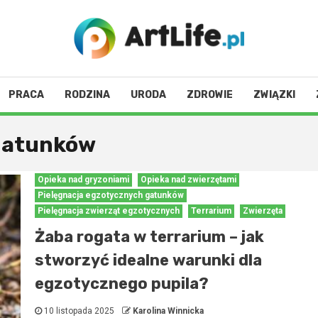
PRACA
RODZINA
URODA
ZDROWIE
ZWIĄZKI
 gatunków
Opieka nad gryzoniami
Opieka nad zwierzętami
Pielęgnacja egzotycznych gatunków
Pielęgnacja zwierząt egzotycznych
Terrarium
Zwierzęta
Żaba rogata w terrarium – jak
stworzyć idealne warunki dla
egzotycznego pupila?
10 listopada 2025
Karolina Winnicka