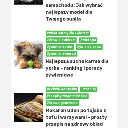
samochodu: Jak wybrać
najlepszy model dla
Twojego pupila
Wybór karmy dla zwierząt
Zdrowie zwierząt
Zwierzęta
Żywienie kotów
Żywienie psów
Żywienie zwierząt
Najlepsza sucha karma dla
yorka – ranking i porady
żywieniowe
Kuchnia wegańska
Przepisy
Przepisy wegetariańskie
Zdrowe gotowanie
Makaron udon po tajsku z
tofu i warzywami – prosty
przepis na zdrowy obiad