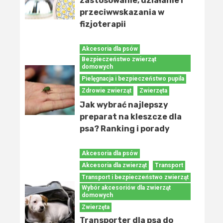
zastosowanie, działanie i
przeciwwskazania w
fizjoterapii
Akcesoria dla psów
Bezpieczeństwo zwierząt
domowych
Pielęgnacja i bezpieczeństwo pupila
Zdrowie zwierząt
Zwierzęta
Jak wybrać najlepszy
preparat na kleszcze dla
psa? Ranking i porady
Akcesoria dla psów
Akcesoria dla zwierząt
Transport
Transport i bezpieczeństwo zwierząt
Wybór akcesoriów dla zwierząt
domowych
Zwierzęta
Transporter dla psa do