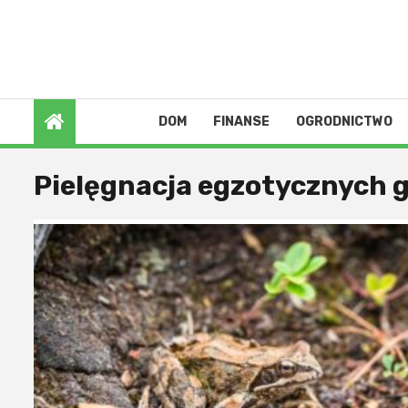
Skip
to
7 sierpnia 2026
content
DOM
FINANSE
OGRODNICTWO
Pielęgnacja egzotycznych