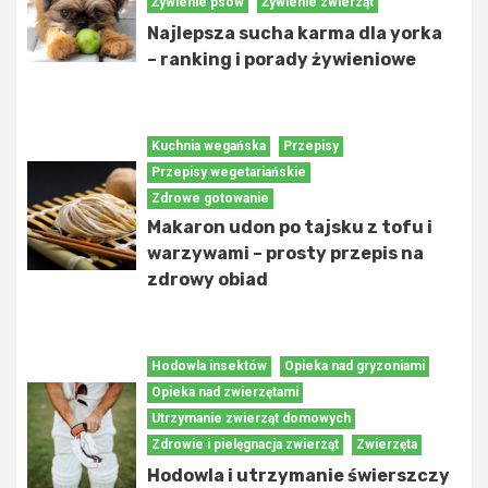
Żywienie psów
Żywienie zwierząt
Najlepsza sucha karma dla yorka
– ranking i porady żywieniowe
Kuchnia wegańska
Przepisy
Przepisy wegetariańskie
Zdrowe gotowanie
Makaron udon po tajsku z tofu i
warzywami – prosty przepis na
zdrowy obiad
Hodowla insektów
Opieka nad gryzoniami
Opieka nad zwierzętami
Utrzymanie zwierząt domowych
Zdrowie i pielęgnacja zwierząt
Zwierzęta
Hodowla i utrzymanie świerszczy