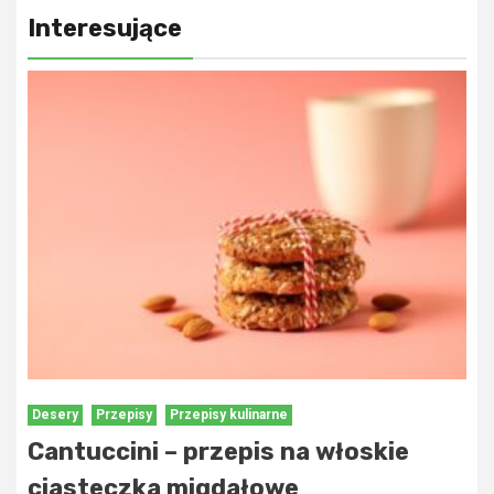
Interesujące
Desery
Przepisy
Przepisy kulinarne
Cantuccini – przepis na włoskie
ciasteczka migdałowe