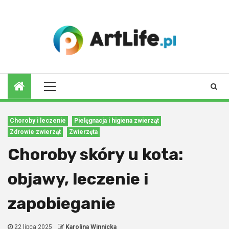
Skip
to
7 sierpnia 2026
content
Primary
Menu
Choroby i leczenie
Pielęgnacja i higiena zwierząt
Zdrowie zwierząt
Zwierzęta
Choroby skóry u kota:
objawy, leczenie i
zapobieganie
22 lipca 2025
Karolina Winnicka