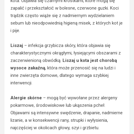
kota. Objawia się czarnymi krostkami, które mogą się
zapalić i przekształcić w bolesne, czerwone guzki. Koci
trądzik często wiąże się z nadmiernym wydzielaniem
sebum lub nieodpowiednią higieną misek, z których kot je
i pije.
Liszaj
– infekcja grzybicza skóry, która objawia się
charakterystycznymi okrągłymi, łysiejącymi obszarami z
zaczerwienioną obwódką.
Liszaj u kota jest chorobą
wysoce zakaźną
, która może przenosić się na ludzi i
inne zwierzęta domowe, dlatego wymaga szybkiej
interwencji.
Alergie skórne
– mogą być wywołane przez alergeny
pokarmowe, środowiskowe lub ukąszenia pcheł.
Objawami są intensywne swędzenie, drapanie, nadmierne
lizanie, a w konsekwencji rany, strupki i wyłysienia,
najczęściej w okolicach głowy, szyi i grzbietu.