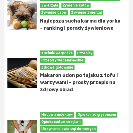
Zwierzęta
Żywienie kotów
Żywienie psów
Żywienie zwierząt
Najlepsza sucha karma dla yorka
– ranking i porady żywieniowe
Kuchnia wegańska
Przepisy
Przepisy wegetariańskie
Zdrowe gotowanie
Makaron udon po tajsku z tofu i
warzywami – prosty przepis na
zdrowy obiad
Hodowla insektów
Opieka nad gryzoniami
Opieka nad zwierzętami
Utrzymanie zwierząt domowych