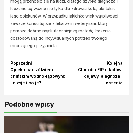
mogą przenosić się na ludzi, dlatego szybka diagnoza i
leczenie są ważne nie tylko dla zdrowia kota, ale także
jego opiekunów. W przypadku jakichkolwiek wątpliwości
zawsze konsultuj się z lekarzem weterynarii, który
pomoże dobrać najskuteczniejszą metodę leczenia
dostosowaną do indywidualnych potrzeb twojego
mruczącego przyjaciela.
Continue
Poprzedni
Kolejna
Opieka nad żółwiem
Choroba FIP u kotów:
Reading
chińskim wodno-lądowym:
objawy, diagnoza i
ile żyje i co je?
leczenie
Podobne wpisy