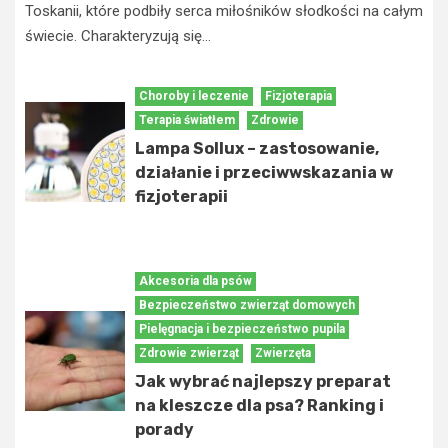
Toskanii, które podbiły serca miłośników słodkości na całym
świecie. Charakteryzują się...
Choroby i leczenie
Fizjoterapia
Terapia światłem
Zdrowie
Lampa Sollux – zastosowanie,
działanie i przeciwwskazania w
fizjoterapii
Akcesoria dla psów
Bezpieczeństwo zwierząt domowych
Pielęgnacja i bezpieczeństwo pupila
Zdrowie zwierząt
Zwierzęta
Jak wybrać najlepszy preparat
na kleszcze dla psa? Ranking i
porady