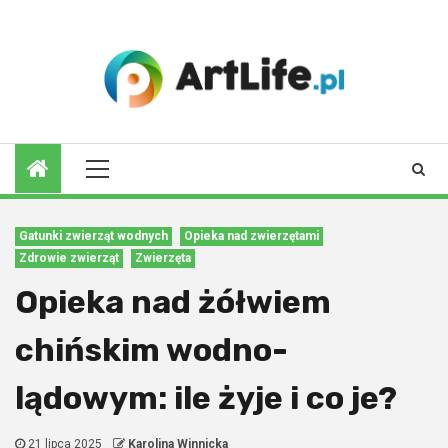
Skip
to
10 sierpnia 2026
content
Primary
Menu
Gatunki zwierząt wodnych
Opieka nad zwierzętami
Zdrowie zwierząt
Zwierzęta
Opieka nad żółwiem
chińskim wodno-
lądowym: ile żyje i co je?
21 lipca 2025
Karolina Winnicka