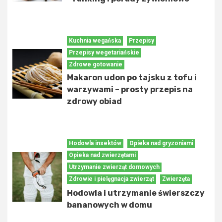
Kuchnia wegańska
Przepisy
Przepisy wegetariańskie
Zdrowe gotowanie
Makaron udon po tajsku z tofu i
warzywami – prosty przepis na
zdrowy obiad
Hodowla insektów
Opieka nad gryzoniami
Opieka nad zwierzętami
Utrzymanie zwierząt domowych
Zdrowie i pielęgnacja zwierząt
Zwierzęta
Hodowla i utrzymanie świerszczy
bananowych w domu