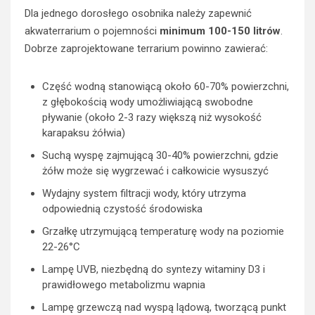
Dla jednego dorosłego osobnika należy zapewnić
akwaterrarium o pojemności
minimum 100-150 litrów
.
Dobrze zaprojektowane terrarium powinno zawierać:
Część wodną stanowiącą około 60-70% powierzchni,
z głębokością wody umożliwiającą swobodne
pływanie (około 2-3 razy większą niż wysokość
karapaksu żółwia)
Suchą wyspę zajmującą 30-40% powierzchni, gdzie
żółw może się wygrzewać i całkowicie wysuszyć
Wydajny system filtracji wody, który utrzyma
odpowiednią czystość środowiska
Grzałkę utrzymującą temperaturę wody na poziomie
22-26°C
Lampę UVB, niezbędną do syntezy witaminy D3 i
prawidłowego metabolizmu wapnia
Lampę grzewczą nad wyspą lądową, tworzącą punkt